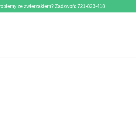
roblemy ze zwierzakiem? Zadzwoń:
721-823-418