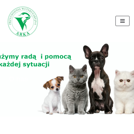
Przejdź
do
treści
O nas