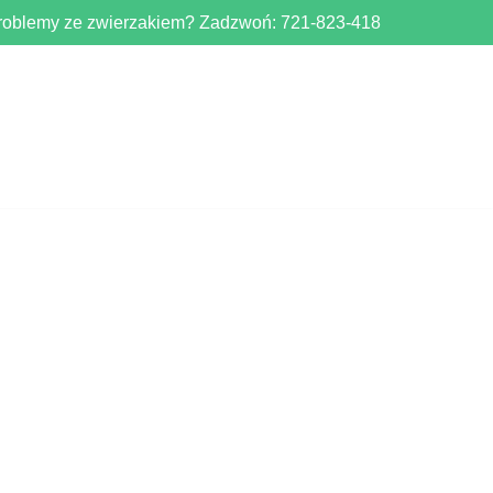
roblemy ze zwierzakiem? Zadzwoń:
721-823-418