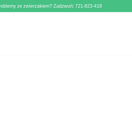
roblemy ze zwierzakiem? Zadzwoń:
721-823-418