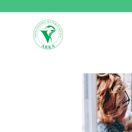
Przejdź
do
treści